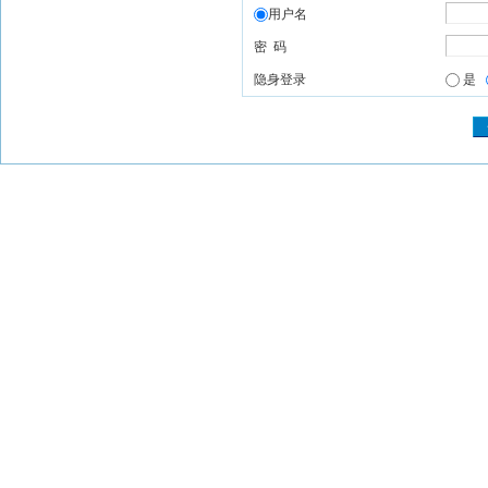
用户名
密 码
隐身登录
是