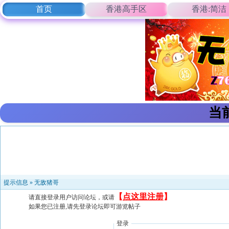
首页
香港高手区
香港:简洁
当
提示信息 »
无敌猪哥
【
点这里注册
】
请直接登录用户访问论坛，或请
如果您已注册,请先登录论坛即可游览帖子
登录