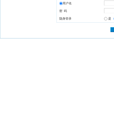
用户名
密 码
隐身登录
是