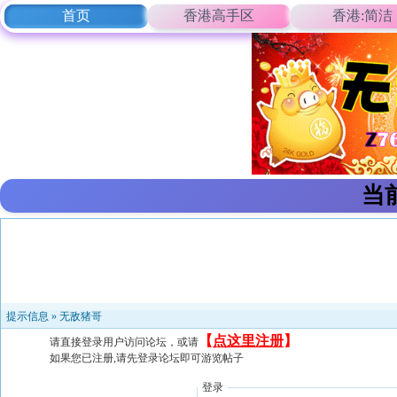
首页
香港高手区
香港:简洁
当
提示信息 »
无敌猪哥
【
点这里注册
】
请直接登录用户访问论坛，或请
如果您已注册,请先登录论坛即可游览帖子
登录