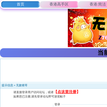
首页
香港高手区
香港:简洁
当
提示信息 »
无敌猪哥
【
点这里注册
】
请直接登录用户访问论坛，或请
如果您已注册,请先登录论坛即可游览帖子
登录