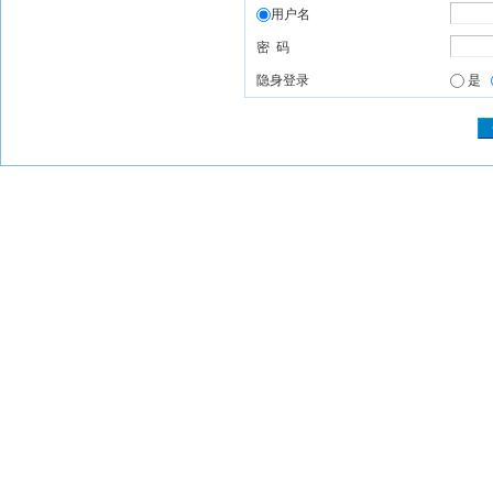
用户名
密 码
隐身登录
是