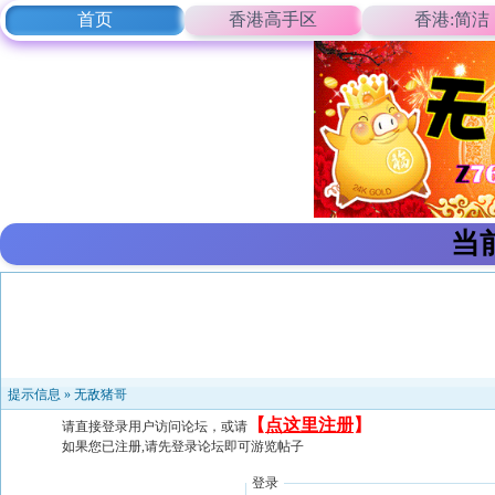
首页
香港高手区
香港:简洁
当
提示信息 »
无敌猪哥
【
点这里注册
】
请直接登录用户访问论坛，或请
如果您已注册,请先登录论坛即可游览帖子
登录