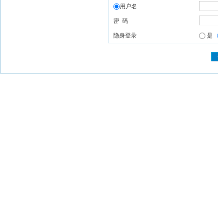
用户名
密 码
隐身登录
是