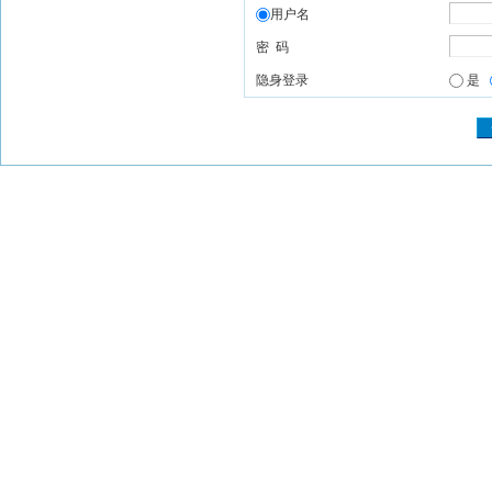
用户名
密 码
隐身登录
是