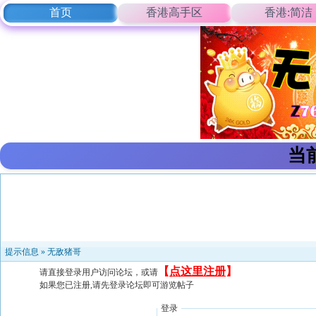
首页
香港高手区
香港:简洁
当
提示信息 »
无敌猪哥
【
点这里注册
】
请直接登录用户访问论坛，或请
如果您已注册,请先登录论坛即可游览帖子
登录