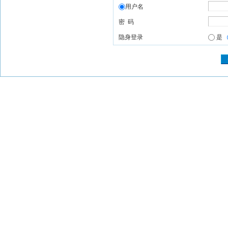
用户名
密 码
隐身登录
是