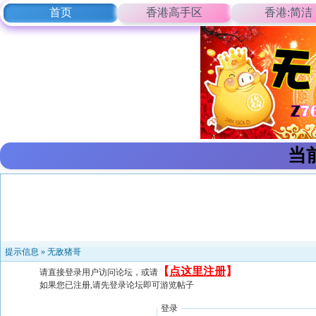
首页
香港高手区
香港:简洁
当
提示信息 »
无敌猪哥
【
点这里注册
】
请直接登录用户访问论坛，或请
如果您已注册,请先登录论坛即可游览帖子
登录