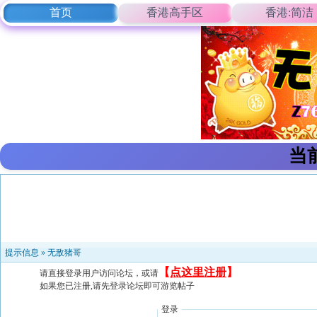
首页
香港高手区
香港:简洁
当
提示信息 »
无敌猪哥
【
点这里注册
】
请直接登录用户访问论坛，或请
如果您已注册,请先登录论坛即可游览帖子
登录