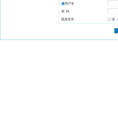
用户名
密 码
隐身登录
是