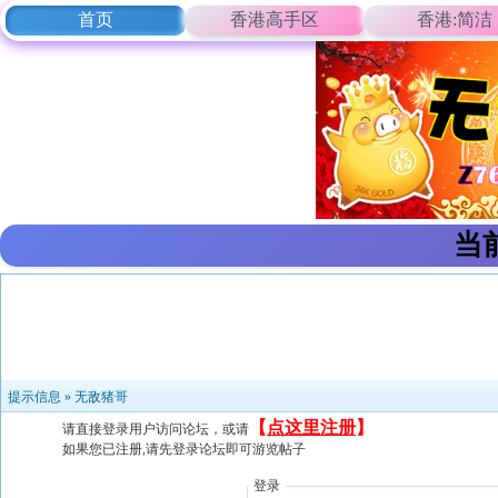
首页
香港高手区
香港:简洁
当
提示信息 »
无敌猪哥
【
点这里注册
】
请直接登录用户访问论坛，或请
如果您已注册,请先登录论坛即可游览帖子
登录