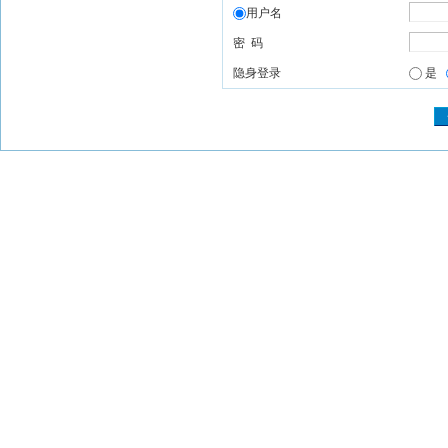
用户名
密 码
隐身登录
是