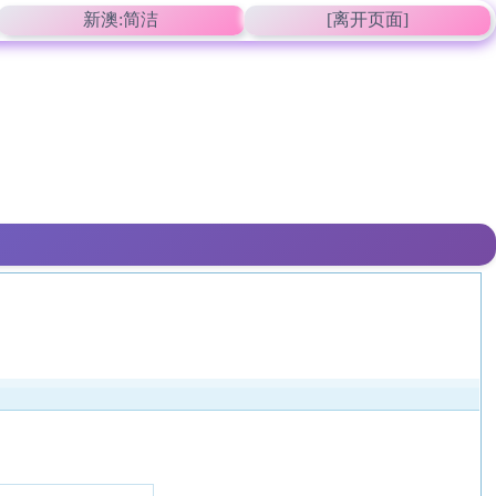
新澳:简洁
[离开页面]