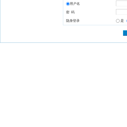
用户名
密 码
隐身登录
是