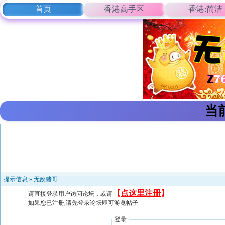
首页
香港高手区
香港:简洁
当
提示信息 »
无敌猪哥
【
点这里注册
】
请直接登录用户访问论坛，或请
如果您已注册,请先登录论坛即可游览帖子
登录