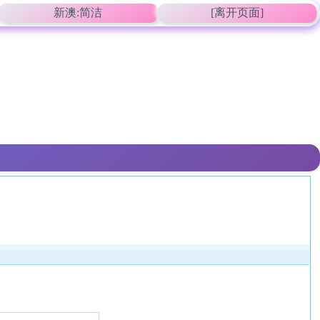
新澳:简洁
[离开页面]