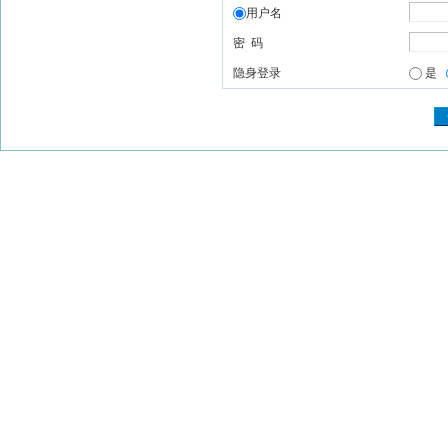
用户名
密 码
隐身登录
是