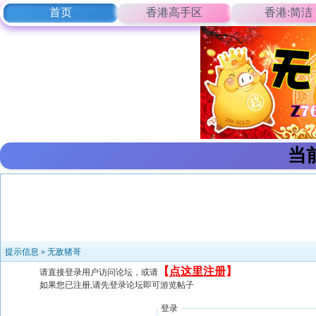
首页
香港高手区
香港:简洁
当
提示信息 »
无敌猪哥
【
点这里注册
】
请直接登录用户访问论坛，或请
如果您已注册,请先登录论坛即可游览帖子
登录