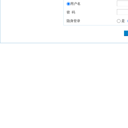
用户名
密 码
隐身登录
是