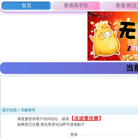
首页
香港高手区
香港:简洁
当
提示信息 »
无敌猪哥
【
点这里注册
】
请直接登录用户访问论坛，或请
如果您已注册,请先登录论坛即可游览帖子
登录