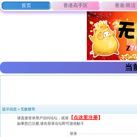
首页
香港高手区
香港:简洁
当
提示信息 »
无敌猪哥
【
点这里注册
】
请直接登录用户访问论坛，或请
如果您已注册,请先登录论坛即可游览帖子
登录