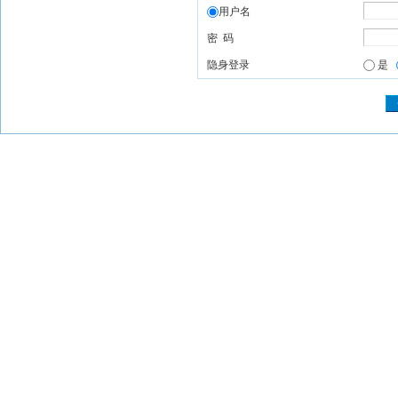
用户名
密 码
隐身登录
是