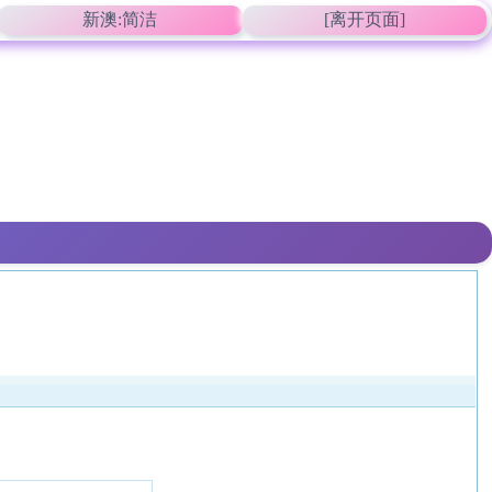
新澳:简洁
[离开页面]