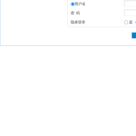
用户名
密 码
隐身登录
是