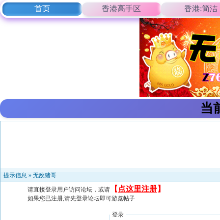
首页
香港高手区
香港:简洁
当
提示信息 »
无敌猪哥
【
点这里注册
】
请直接登录用户访问论坛，或请
如果您已注册,请先登录论坛即可游览帖子
登录