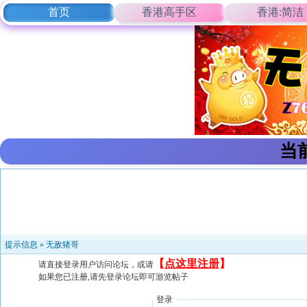
首页
香港高手区
香港:简洁
当
提示信息 »
无敌猪哥
【
点这里注册
】
请直接登录用户访问论坛，或请
如果您已注册,请先登录论坛即可游览帖子
登录