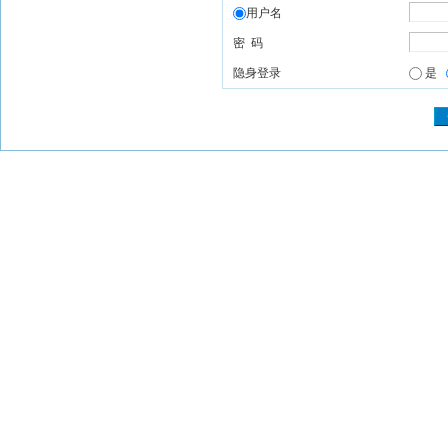
用户名
密 码
隐身登录
是