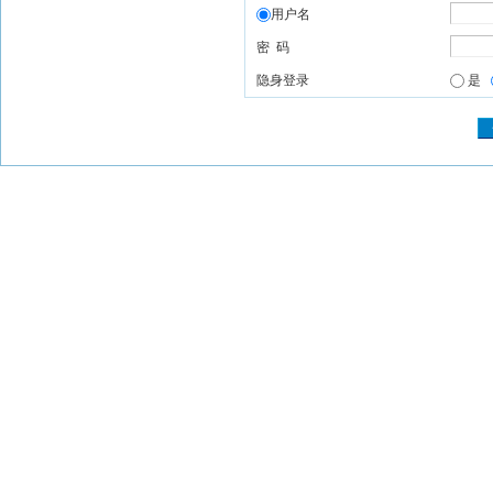
用户名
密 码
隐身登录
是