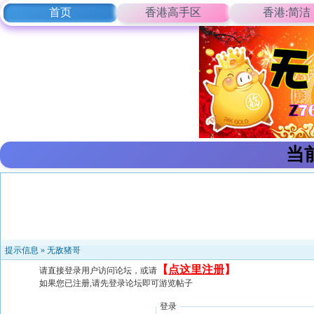
首页
香港高手区
香港:简洁
当
提示信息 »
无敌猪哥
【
点这里注册
】
请直接登录用户访问论坛，或请
如果您已注册,请先登录论坛即可游览帖子
登录