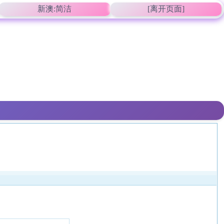
新澳:简洁
[离开页面]