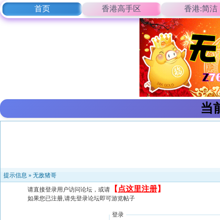
首页
香港高手区
香港:简洁
当
提示信息 »
无敌猪哥
【
点这里注册
】
请直接登录用户访问论坛，或请
如果您已注册,请先登录论坛即可游览帖子
登录