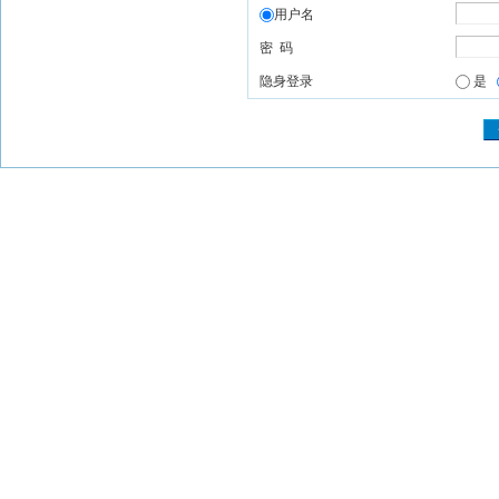
用户名
密 码
隐身登录
是