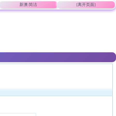
新澳:简洁
[离开页面]