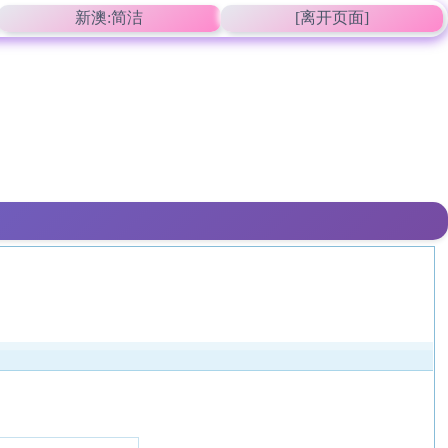
新澳:简洁
[离开页面]