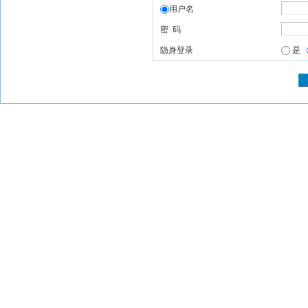
用户名
密 码
隐身登录
是