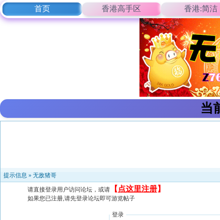
首页
香港高手区
香港:简洁
当
提示信息 »
无敌猪哥
【
点这里注册
】
请直接登录用户访问论坛，或请
如果您已注册,请先登录论坛即可游览帖子
登录