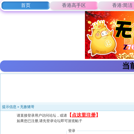
首页
香港高手区
香港:简洁
当
提示信息 »
无敌猪哥
【
点这里注册
】
请直接登录用户访问论坛，或请
如果您已注册,请先登录论坛即可游览帖子
登录