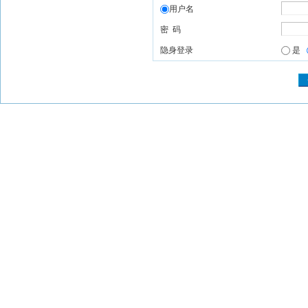
用户名
密 码
隐身登录
是