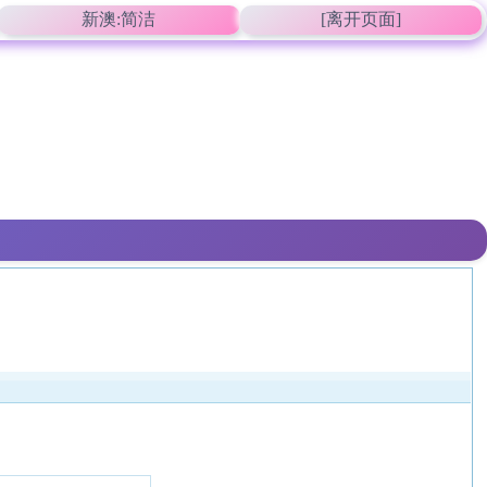
新澳:简洁
[离开页面]