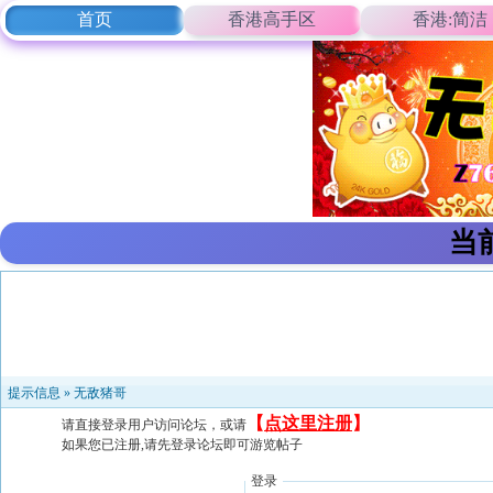
首页
香港高手区
香港:简洁
当
提示信息 »
无敌猪哥
【
点这里注册
】
请直接登录用户访问论坛，或请
如果您已注册,请先登录论坛即可游览帖子
登录