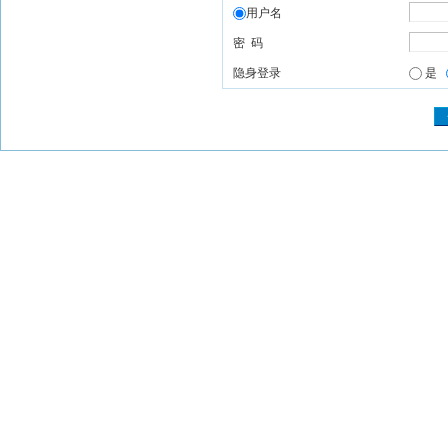
用户名
密 码
隐身登录
是