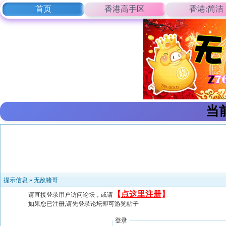
首页
香港高手区
香港:简洁
当
提示信息 »
无敌猪哥
【
点这里注册
】
请直接登录用户访问论坛，或请
如果您已注册,请先登录论坛即可游览帖子
登录