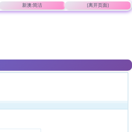
新澳:简洁
[离开页面]