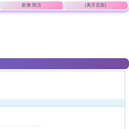
新澳:简洁
[离开页面]