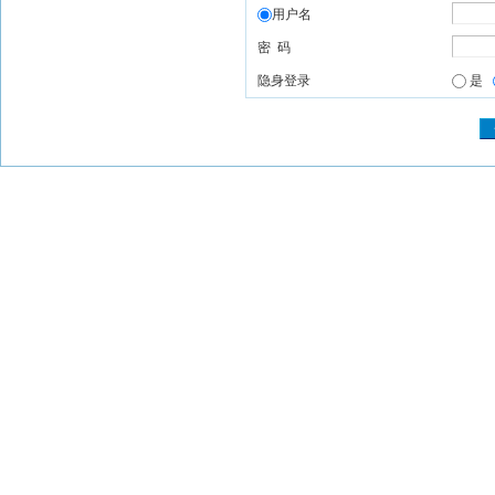
用户名
密 码
隐身登录
是