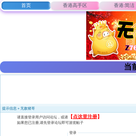
首页
香港高手区
香港:简洁
当
提示信息 »
无敌猪哥
【
点这里注册
】
请直接登录用户访问论坛，或请
如果您已注册,请先登录论坛即可游览帖子
登录