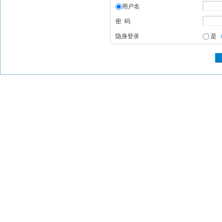
用户名
密 码
隐身登录
是