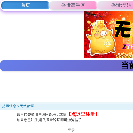
首页
香港高手区
香港:简洁
当
提示信息 »
无敌猪哥
【
点这里注册
】
请直接登录用户访问论坛，或请
如果您已注册,请先登录论坛即可游览帖子
登录