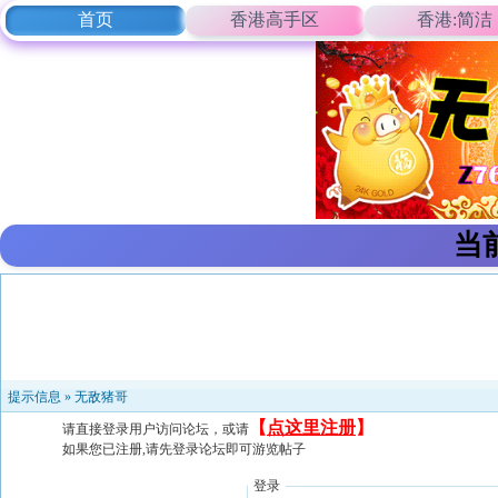
首页
香港高手区
香港:简洁
当
提示信息 »
无敌猪哥
【
点这里注册
】
请直接登录用户访问论坛，或请
如果您已注册,请先登录论坛即可游览帖子
登录