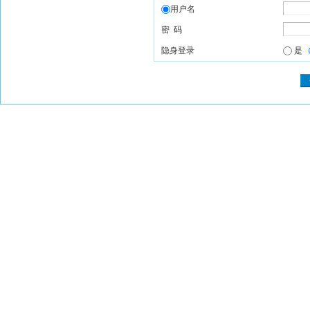
用户名
密 码
隐身登录
是