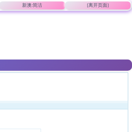
新澳:简洁
[离开页面]