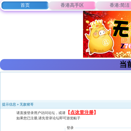
首页
香港高手区
香港:简洁
当
提示信息 »
无敌猪哥
【
点这里注册
】
请直接登录用户访问论坛，或请
如果您已注册,请先登录论坛即可游览帖子
登录