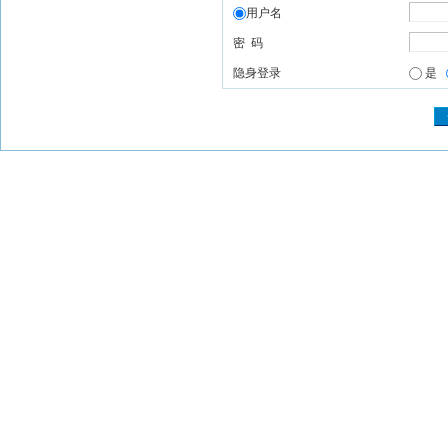
用户名
密 码
隐身登录
是