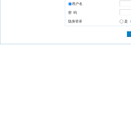
用户名
密 码
隐身登录
是