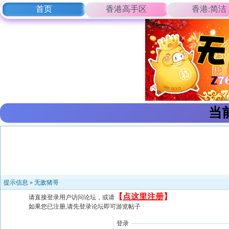
首页
香港高手区
香港:简洁
当
提示信息 »
无敌猪哥
【
点这里注册
】
请直接登录用户访问论坛，或请
如果您已注册,请先登录论坛即可游览帖子
登录