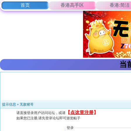
首页
香港高手区
香港:简洁
当
提示信息 »
无敌猪哥
【
点这里注册
】
请直接登录用户访问论坛，或请
如果您已注册,请先登录论坛即可游览帖子
登录