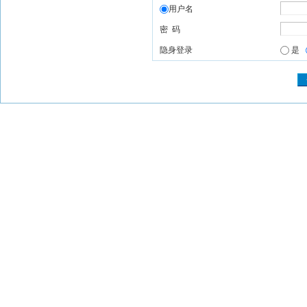
用户名
密 码
隐身登录
是