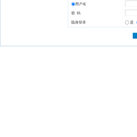
用户名
密 码
隐身登录
是