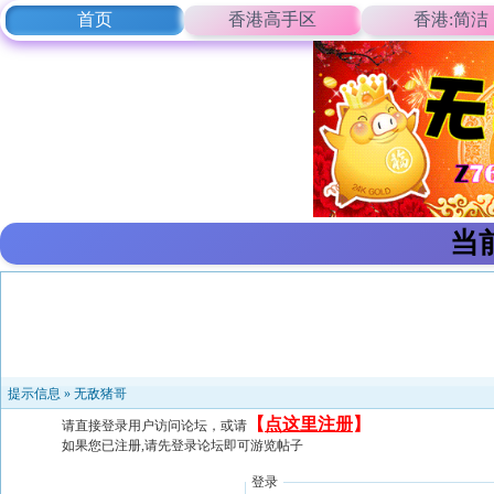
首页
香港高手区
香港:简洁
当
提示信息 »
无敌猪哥
【
点这里注册
】
请直接登录用户访问论坛，或请
如果您已注册,请先登录论坛即可游览帖子
登录