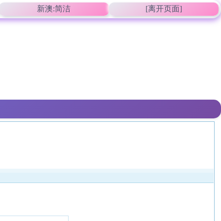
新澳:简洁
[离开页面]