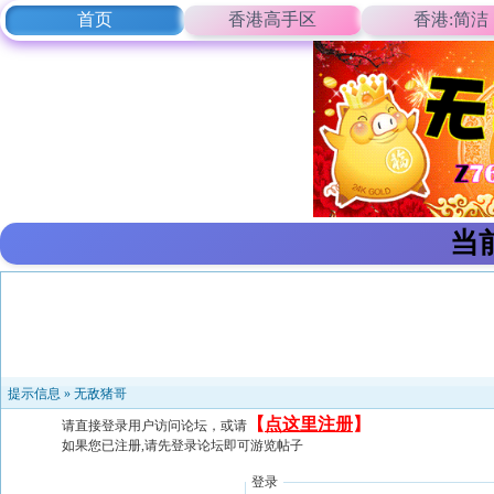
首页
香港高手区
香港:简洁
当
提示信息 »
无敌猪哥
【
点这里注册
】
请直接登录用户访问论坛，或请
如果您已注册,请先登录论坛即可游览帖子
登录