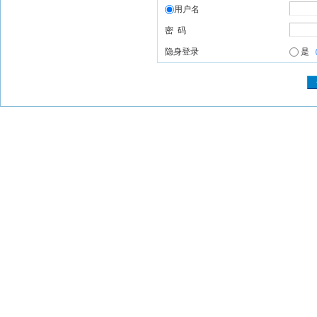
用户名
密 码
隐身登录
是