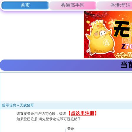
首页
香港高手区
香港:简洁
当
提示信息 »
无敌猪哥
【
点这里注册
】
请直接登录用户访问论坛，或请
如果您已注册,请先登录论坛即可游览帖子
登录