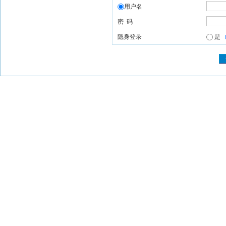
用户名
密 码
隐身登录
是