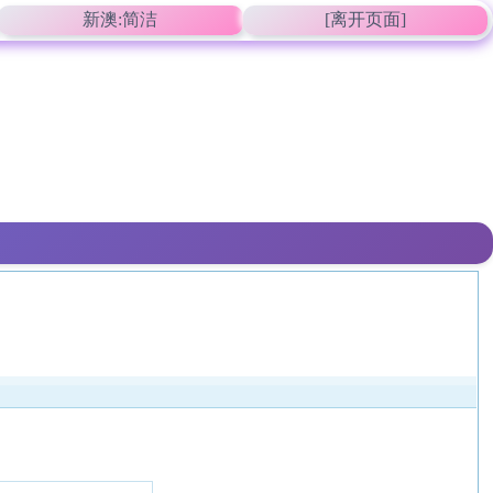
新澳:简洁
[离开页面]