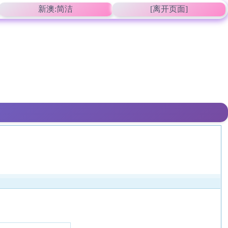
新澳:简洁
[离开页面]