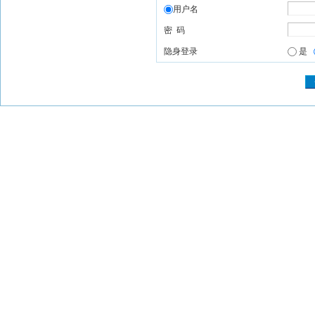
用户名
密 码
隐身登录
是