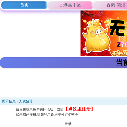
首页
香港高手区
香港:简洁
当
提示信息 »
无敌猪哥
【
点这里注册
】
请直接登录用户访问论坛，或请
如果您已注册,请先登录论坛即可游览帖子
登录