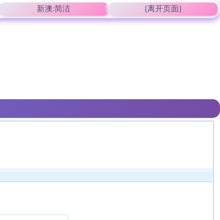
新澳:简洁
[离开页面]