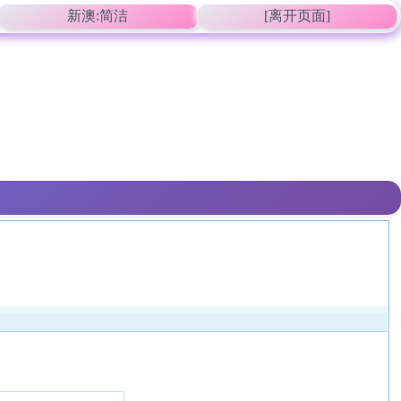
新澳:简洁
[离开页面]