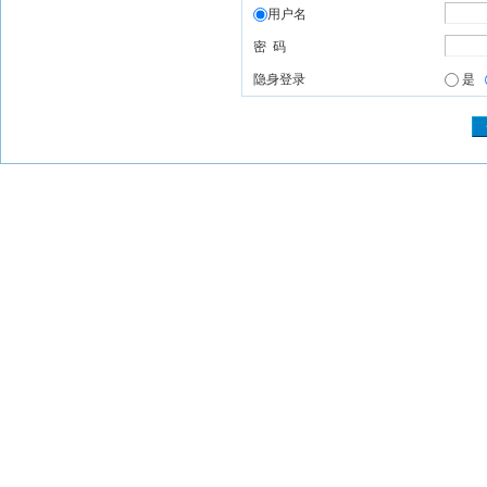
用户名
密 码
隐身登录
是