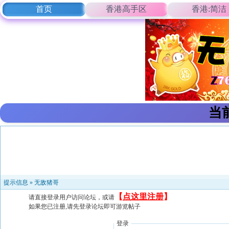
首页
香港高手区
香港:简洁
当
提示信息 »
无敌猪哥
【
点这里注册
】
请直接登录用户访问论坛，或请
如果您已注册,请先登录论坛即可游览帖子
登录