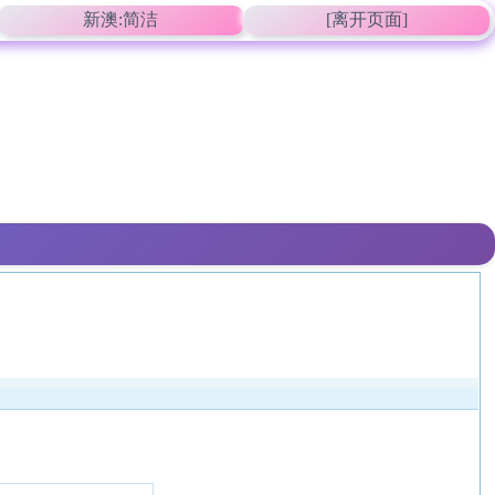
新澳:简洁
[离开页面]