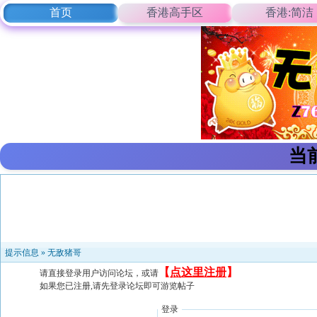
首页
香港高手区
香港:简洁
当
提示信息 »
无敌猪哥
【
点这里注册
】
请直接登录用户访问论坛，或请
如果您已注册,请先登录论坛即可游览帖子
登录