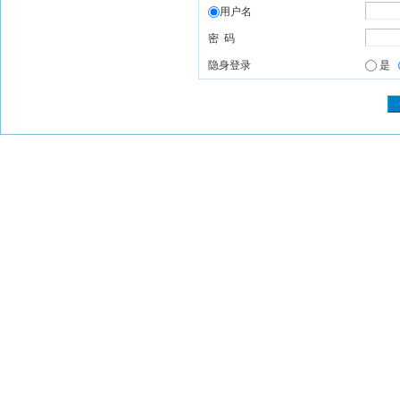
用户名
密 码
隐身登录
是