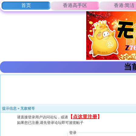
首页
香港高手区
香港:简洁
当
提示信息 »
无敌猪哥
【
点这里注册
】
请直接登录用户访问论坛，或请
如果您已注册,请先登录论坛即可游览帖子
登录