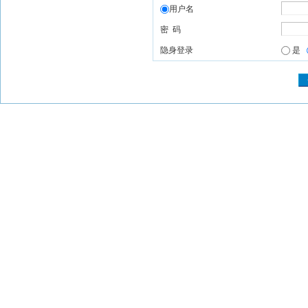
用户名
密 码
隐身登录
是