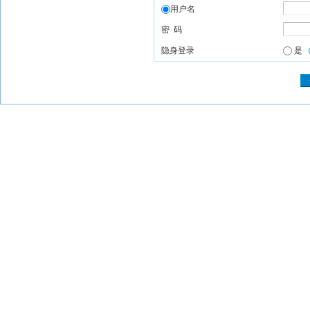
用户名
密 码
隐身登录
是