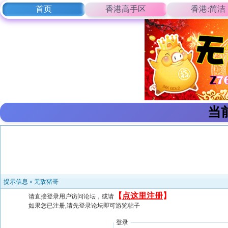
首页
香港高手区
香港:简洁
当
提示信息 »
无敌猪哥
【
点这里注册
】
请直接登录用户访问论坛，或请
如果您已注册,请先登录论坛即可游览帖子
登录